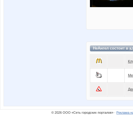
НеАнгел состоит в
к
Кл
Ме
Де
© 2026 ООО «Сеть городских порталов» ·
Реклама н