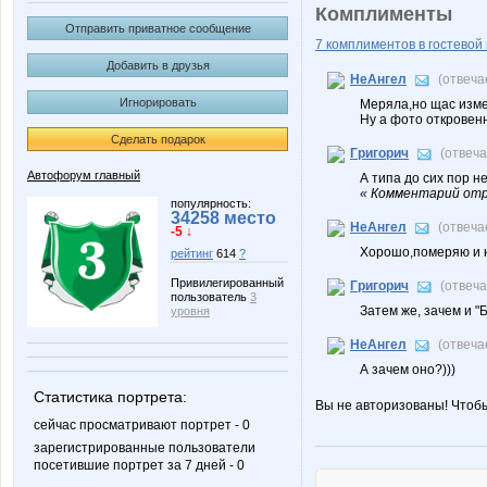
Комплименты
Отправить приватное сообщение
7 комплиментов в гостевой 
Добавить в друзья
НеАнгел
(отвеча
Игнорировать
Меряла,но щас изме
Ну а фото откровенн
Сделать подарок
Григорич
(отвеч
Автофорум главный
А типа до сих пор не
« Комментарий отр
популярность:
34258 место
НеАнгел
(отвеча
-5 ↓
Хорошо,померяю и 
рейтинг
614
?
Привилегированный
Григорич
(отвеч
пользователь
3
Затем же, зачем и "
уровня
НеАнгел
(отвеча
А зачем оно?)))
Статистика портрета:
Вы не авторизованы! Чтоб
сейчас просматривают портрет - 0
зарегистрированные пользователи
посетившие портрет за 7 дней - 0